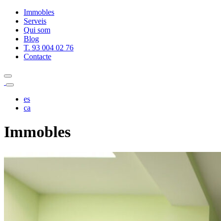
Immobles
Serveis
Qui som
Blog
T. 93 004 02 76
Contacte
es
ca
Immobles