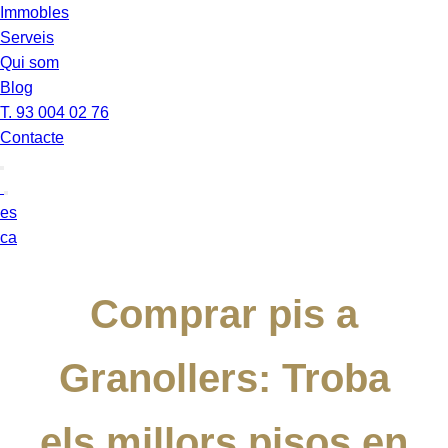
Immobles
Serveis
Qui som
Blog
T. 93 004 02 76
Contacte
es
ca
Comprar pis a
Granollers: Troba
els millors pisos en