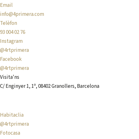
Email
info@4primera.com
Telèfon
93 004 02 76
Instagram
@4rtprimera
Facebook
@4rtprimera
Visita'ns
C/ Enginyer 1, 1º, 08402 Granollers, Barcelona
Habitaclia
@4rtprimera
Fotocasa