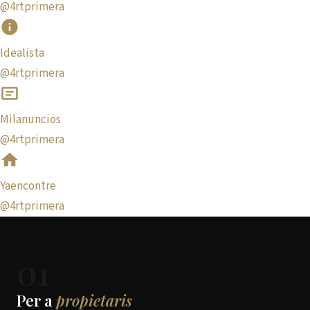
@4rtprimera
Idealista
@4rtprimera
Milanuncios
@4rtprimera
Yaencontre
@4rtprimera
01
Per a
propietaris