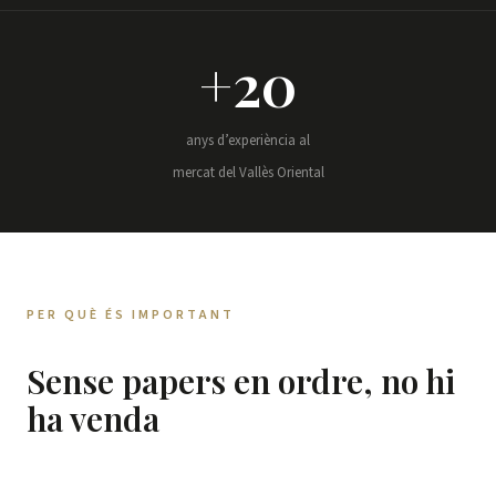
+20
anys d’experiència al
mercat del Vallès Oriental
PER QUÈ ÉS IMPORTANT
Sense papers en ordre, no hi
ha venda