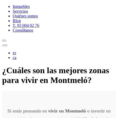
Inmuebles
Servicios
Quiénes somos
Blog
T. 93 004 02 76
Consúltanos
es
ca
¿Cuáles son las mejores zonas
para vivir en Montmeló?
Si estás pensando en
vivir en Montmeló
o invertir en