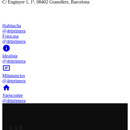
C/ Enginyer 1, 1º, 08402 Granollers, Barcelona
Habitaclia
@4rtprimera
Fotocasa
@4rtprimera
Idealista
@4rtprimera
Milanuncios
@4rtprimera
Yaencontre
@4rtprimera
01