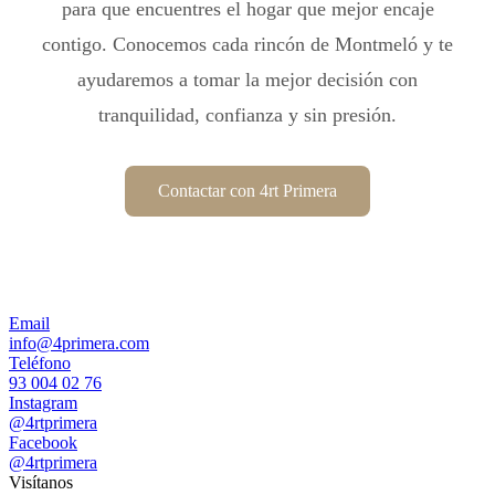
para que encuentres el hogar que mejor encaje
contigo. Conocemos cada rincón de Montmeló y te
ayudaremos a tomar la mejor decisión con
tranquilidad, confianza y sin presión.
Contactar con 4rt Primera
Email
info@4primera.com
Teléfono
93 004 02 76
Instagram
@4rtprimera
Facebook
@4rtprimera
Visítanos