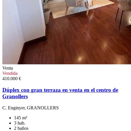
Venta
Vendida
410.000 €
Dúplex con gran terraza en venta en el centro de
Granollers
C. Enginyer, GRANOLLERS
145 m²
3 hab.
2 baños