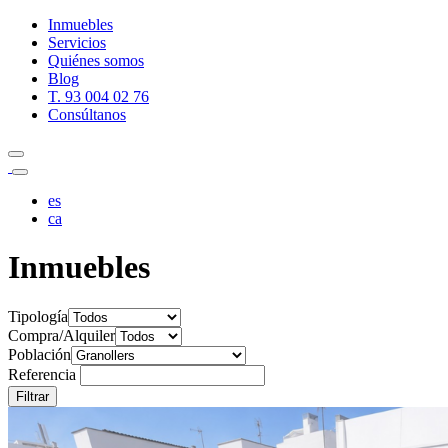
Inmuebles
Servicios
Quiénes somos
Blog
T. 93 004 02 76
Consúltanos
es
ca
Inmuebles
Tipología
Compra/Alquiler
Población
Referencia
Filtrar